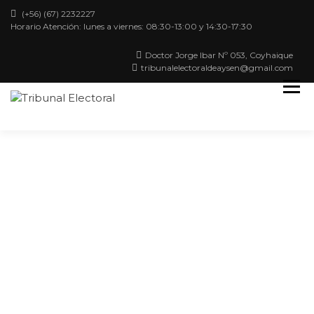
(+56) (67) 2232227
Horario Atención: lunes a viernes: 08:30-13:00 y 14:30-17:30
Doctor Jorge Ibar Nº 053, Coyhaique
tribunalelectoraldeaysen@gmail.com
Región de Aysén
TRIBUNAL
ELECTORAL