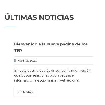
DE AYSÉN
ÚLTIMAS NOTICIAS
INFORMACIÓN REGIONAL SOBRE
ELECCIONES
Bienvenido a la nueva página de los
TER
Abril 13, 2020
En esta pagina podrás encontrar la información
que buscar relacionado con causas e
información eleccionaria a nivel regional.
LEER MÁS