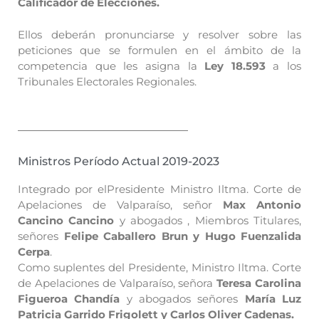
Calificador de Elecciones.
Ellos deberán pronunciarse y resolver sobre las
peticiones que se formulen en el ámbito de la
competencia que les asigna la
Ley 18.593
a los
Tribunales Electorales Regionales.
Ministros Período Actual 2019-2023
Integrado por elPresidente Ministro Iltma. Corte de
Apelaciones de Valparaíso, señor
Max Antonio
Cancino Cancino
y abogados , Miembros Titulares,
señores
Felipe Caballero Brun y Hugo Fuenzalida
Cerpa
.
Como suplentes del Presidente, Ministro Iltma. Corte
de Apelaciones de Valparaíso, señora
Teresa Carolina
Figueroa Chandía
y abogados señores
María Luz
Patricia Garrido Frigolett y Carlos Oliver Cadenas.